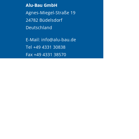
Alu-Bau GmbH
Agnes-Miegel-Straße 19
24782 Büdelsdorf
Deutschland
E-Mail:
info@alu-bau.de
Tel +49 4331 30838
Fax +49 4331 38570