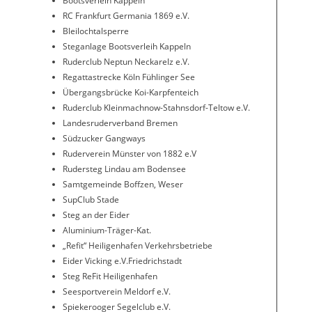
Bootsverleih Kappeln
RC Frankfurt Germania 1869 e.V.
Bleilochtalsperre
Steganlage Bootsverleih Kappeln
Ruderclub Neptun Neckarelz e.V.
Regattastrecke Köln Fühlinger See
Übergangsbrücke Koi-Karpfenteich
Ruderclub Kleinmachnow-Stahnsdorf-Teltow e.V.
Landesruderverband Bremen
Südzucker Gangways
Ruderverein Münster von 1882 e.V
Rudersteg Lindau am Bodensee
Samtgemeinde Boffzen, Weser
SupClub Stade
Steg an der Eider
Aluminium-Träger-Kat.
„Refit“ Heiligenhafen Verkehrsbetriebe
Eider Vicking e.V.Friedrichstadt
Steg ReFit Heiligenhafen
Seesportverein Meldorf e.V.
Spiekerooger Segelclub e.V.