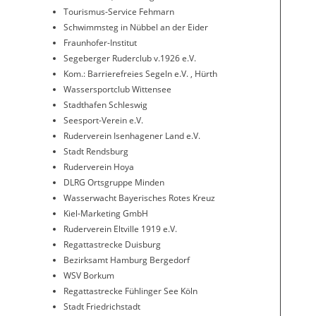
Tourismus-Service Fehmarn
Schwimmsteg in Nübbel an der Eider
Fraunhofer-Institut
Segeberger Ruderclub v.1926 e.V.
Kom.: Barrierefreies Segeln e.V. , Hürth
Wassersportclub Wittensee
Stadthafen Schleswig
Seesport-Verein e.V.
Ruderverein Isenhagener Land e.V.
Stadt Rendsburg
Ruderverein Hoya
DLRG Ortsgruppe Minden
Wasserwacht Bayerisches Rotes Kreuz
Kiel-Marketing GmbH
Ruderverein Eltville 1919 e.V.
Regattastrecke Duisburg
Bezirksamt Hamburg Bergedorf
WSV Borkum
Regattastrecke Fühlinger See Köln
Stadt Friedrichstadt