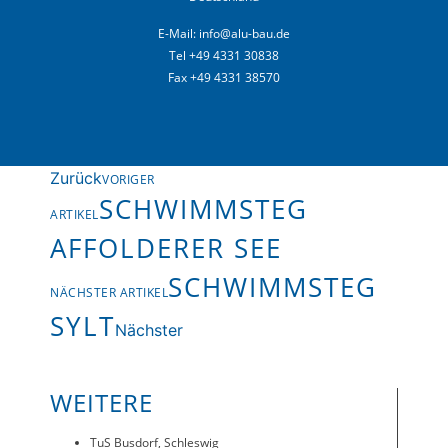
E-Mail:
info@alu-bau.de
Tel +49 4331 30838
Fax +49 4331 38570
Zurück
VORIGER
SCHWIMMSTEG
ARTIKEL
AFFOLDERER SEE
SCHWIMMSTEG
NÄCHSTER ARTIKEL
SYLT
Nächster
WEITERE
TuS Busdorf, Schleswig