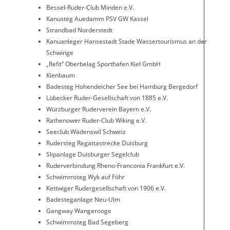
Bessel-Ruder-Club Minden e.V.
Kanusteg Auedamm PSV GW Kassel
Strandbad Norderstedt
Kanuanleger Hansestadt Stade Wassertourismus an der
Schwinge
„Refit“ Oberbelag Sporthafen Kiel GmbH
Kienbaum
Badesteg Hohendeicher See bei Hamburg Bergedorf
Lübecker Ruder-Gesellschaft von 1885 e.V.
Würzburger Ruderverein Bayern e.V.
Rathenower Ruder-Club Wiking e.V.
Seeclub Wädenswil Schweiz
Rudersteg Regattastrecke Duisburg
Slipanlage Duisburger Segelclub
Ruderverbindung Rheno-Franconia Frankfurt e.V.
Schwimmsteg Wyk auf Föhr
Kettwiger Rudergesellschaft von 1906 e.V.
Badesteganlage Neu-Ulm
Gangway Wangerooge
Schwimmsteg Bad Segeberg