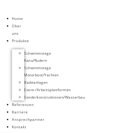
Zum
Inhalt
springen
Home
Über
uns
Produkte
Schwimmstege
Kanu/Rudern
Schwimmstege
Motorboot/Yachten
Badeanlagen
Event-/Arbeitsplattformen
Sonderkonstruktionen/Wasserbau
Referenzen
Karriere
Ansprechpartner
Kontakt